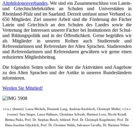
Altphilologenverbandes
. Wir sind ein Zusammenschluss von Latein-
und Griechischlehrkräften an Schulen und Universitäten in
Rheinland-Pfalz und im Saarland. Derzeit umfasst unser Verband ca.
650 Mitglieder. Ziel unserer Arbeit sind die Förderung der Fächer
Latein und Griechisch an den Schulen des Landes sowie die
Vertretung der Interessen unserer Fächer bei Institutionen der Schul-
und Bildungspolitik und in der Öffentlichkeit. Gerne begrüßen wir
als Mitglieder in unseren Reihen auch Studierende und
Referendarinnen und Referendare der Alten Sprachen. Studierenden
und Referendarinnen und Referendaren gewähren wir gerne einen
reduzierten Mitgliedsbeitrag.
Die folgenden Seiten sollen Sie über die Aktivitäten und Angebote
zu den Alten Sprachen und der Antike in unseren Bundesländern
informieren.
Werden Sie Mitglied!
v.l.n.r. (hinten): Laura Michels, Dominik Lang,
Andreas Knobloch,
Christoph Müller;
v.l.n.r.
(vorne):
Sara Singer, Laura Hallauer,
Christiane Schwab, Hartmut Loos, Nicole Krauß,
Bettina Pinks,
Prof. Dr. Stephan Busch
; fehlend:
Prof. Dr. Christoph Kugelmeier,
Prof. Dr.
Hans-Joachim Glücklich,
Prof. Dr. Christine Walde,
Salvatore Cavallo,
Dr. Hartmut Wilms