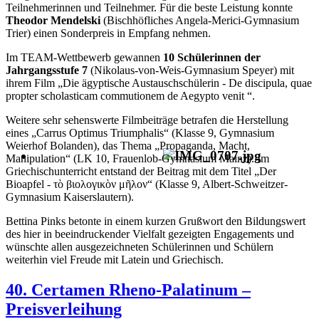
Teilnehmerinnen und Teilnehmer. Für die beste Leistung konnte
Theodor Mendelski
(Bischhöfliches Angela-Merici-Gymnasium
Trier) einen Sonderpreis in Empfang nehmen.
Im TEAM-Wettbewerb gewannen
10 Schülerinnen der
Jahrgangsstufe 7
(Nikolaus-von-Weis-Gymnasium Speyer) mit
ihrem Film „Die ägyptische Austauschschülerin - De discipula, quae
propter scholasticam commutionem de Aegypto venit “.
Weitere sehr sehenswerte Filmbeiträge betrafen die Herstellung
eines „Carrus Optimus Triumphalis“ (Klasse 9, Gymnasium
Weierhof Bolanden), das Thema „Propaganda, Macht,
Manipulation“ (LK 10, Frauenlob-Gymnasium Mainz). Im
Griechischunterricht entstand der Beitrag mit dem Titel „Der
Bioapfel - τὸ βιολογικὸν μῆλον“ (Klasse 9, Albert-Schweitzer-
Gymnasium Kaiserslautern).
Bettina Pinks betonte in einem kurzen Grußwort den Bildungswert
des hier in beeindruckender Vielfalt gezeigten Engagements und
wünschte allen ausgezeichneten Schülerinnen und Schülern
weiterhin viel Freude mit Latein und Griechisch.
40. Certamen Rheno-Palatinum –
Preisverleihung