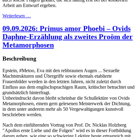
Arbeit am Entwurf ergeben.
Weiterlesen …
09.09.2026: Primus amor Phoebi – Ovids
Daphne-Erzählung als zweites Proöm der
Metamorphosen
Beschreibung
Epstein, #Metoo, Eva mit den rehbraunen Augen ... Sexuelle
Machtstrukturen und Übergriffe sowie ehemals etablierte
Frauenbilder werden in den letzten Jahren, nicht zuletzt durch
Einfluss aus dem englischsprachigen Raum, kritischer betrachtet und
grundsätzlich hinterfragt.
Unbeeindruckt davon bleibt scheinbar die Schullektüre von Ovids
Metamorphosen, einem gern gelesenen Meisterwerk der Dichtung,
in dem unter anderem mehr als 50 Vergewaltigungen kunstvoll
beschrieben werden.
Nach dem einführenden Vortrag von Prof. Dr. Nicklas Holzberg
"Apollos erste Liebe und die Folgen" wird es in dieser Fortbildung
darum gehen, wie eine so schwierige Lektüre heute ertragreich mit