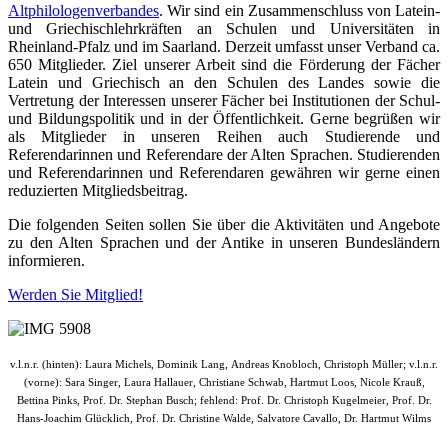
Altphilologenverbandes
. Wir sind ein Zusammenschluss von Latein-
und Griechischlehrkräften an Schulen und Universitäten in
Rheinland-Pfalz und im Saarland. Derzeit umfasst unser Verband ca.
650 Mitglieder. Ziel unserer Arbeit sind die Förderung der Fächer
Latein und Griechisch an den Schulen des Landes sowie die
Vertretung der Interessen unserer Fächer bei Institutionen der Schul-
und Bildungspolitik und in der Öffentlichkeit. Gerne begrüßen wir
als Mitglieder in unseren Reihen auch Studierende und
Referendarinnen und Referendare der Alten Sprachen. Studierenden
und Referendarinnen und Referendaren gewähren wir gerne einen
reduzierten Mitgliedsbeitrag.
Die folgenden Seiten sollen Sie über die Aktivitäten und Angebote
zu den Alten Sprachen und der Antike in unseren Bundesländern
informieren.
Werden Sie Mitglied!
v.l.n.r. (hinten): Laura Michels, Dominik Lang,
Andreas Knobloch,
Christoph Müller;
v.l.n.r.
(vorne):
Sara Singer, Laura Hallauer,
Christiane Schwab, Hartmut Loos, Nicole Krauß,
Bettina Pinks,
Prof. Dr. Stephan Busch
; fehlend:
Prof. Dr. Christoph Kugelmeier,
Prof. Dr.
Hans-Joachim Glücklich,
Prof. Dr. Christine Walde,
Salvatore Cavallo,
Dr. Hartmut Wilms