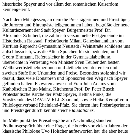
historische Speyer und vor allem den romanischen Kaiserdom
kennengelernt.
Nach dem Mittagessen, an dem die Preisträgerinnen und Preisträger,
die Juroren und Ehrengäste teilgenommen haben, begrüßte der neue
Kulturdezernent der Stadt Speyer, Bürgermeister Prof. Dr.
Alexander Schubert, die zahlreich versammelte Festgemeinde im
Historischen Ratssaal. Preisträgerin Milani Ganeshananthan vom
Kurfürst-Ruprecht-Gymnasium Neustadt / Weinstraße schilderte uns
aufschlussreich, was die Alten Sprachen für sie bedeuten, und
Georg Ehrmann, Referatsleiter in der Gymnasialabteilung,
überreichte in Vertretung von Minister Sven Teuber den besten
Wettbewerbsteilnehmerinnen und -teilnehmern der ersten und
zweiten Stufe ihre Urkunden und Preise. Besonders stolz sind wir
darauf, dass viele Donatoren und Sponsoren den Weg nach Speyer
gefunden hatten: Es waren anwesend Frau Julia Adams vom
Katholischen Büro Mainz, Kirchenrat Prof. Dr. Peter Busch,
Protestantische Kirche der Pfalz Speyer, Bettina Pinks, die
Vorsitzende des DAV-LV RLP-Saarland, sowie Heike Kempf vom
Philologenverband Rheinland-Pfalz. Sie ehrten ihre Preisträgerinnen
und Preisträger durch kenntnisreiche
laudationes
.
Im Mittelpunkt der Preisübergabe am Nachmittag stand ein
Podiumsgespräch über eine Frage, die bereits vor vielen Jahren der
klassische Philologe Uvo Hölscher aufgeworfen hat, die aber heute